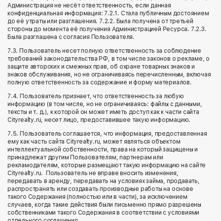
Администрация не несёт ответственность, если данная
конфиденциальная информация: 7.2.1. Стала публичным достоянием
до её утраты или разглашения. 7.2.2. Была получена от третьей
стороны до момента её получения Администрацией Ресурса. 7.2.3.
Была разглашена с согласия Пользователя.
7.3. Пользователь несет полную ответственность за соблюдение
требований законодательства РФ, в том числе законов о рекламе, о
защите авторских и смежных прав, об охране товарных знаков и
знаков обслуживания, но не ограничиваясь перечисленным, включая
полную ответственность за содержание и форму материалов.
7.4. Пользователь признает, что ответственность за любую
информацию (в том числе, но не ограничиваясь: файлы с данными,
тексты и т. д.), к которой он может иметь доступ как к части сайта
Cityrealty.ru, несет лицо, предоставившее такую информацию.
7.5. Пользователь соглашается, что информация, предоставленная
ему как часть сайта Cityrealty.ru, может являться объектом
интеллектуальной собственности, права на который защищены и
принадлежат другим Пользователям, партнерам или
рекламодателям, которые размещают такую информацию на сайте
Cityrealty.ru. Пользователь не вправе вносить изменения,
передавать в аренду, передавать на условиях займа, продавать,
распространять или создавать производные работы на основе
такого Содержания (полностью или в части), за исключением
случаев, когда такие действия были письменно прямо разрешены
собственниками такого Содержания в соответствии с условиями
отдельного соглашения.