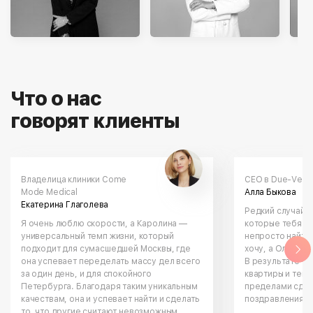
Что о нас
Владелица клиники Come
CEO в Due-Vele
Mode Medical
Алла Быкова
Екатерина Глаголева
Редкий случай, 
Я очень люблю скорости, а Каролина —
которые тебя п
универсальный темп жизни, который
непросто найти 
подходит для сумасшедшей Москвы, где
хочу, а Ольга в
она успевает переделать массу дел всего
В результате — 
за один день, и для спокойного
квартиры и тепл
Петербурга. Благодаря таким уникальным
пределами сдел
качествам, она и успевает найти и сделать
поздравления с
то, что другие считают невозможным.
энергетика.