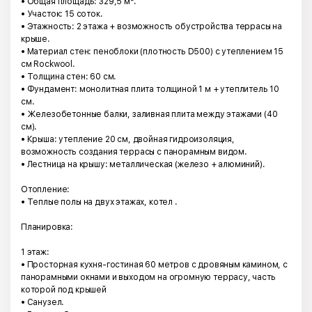
• Общая площадь: 329,5 м².
• Участок: 15 соток.
• Этажность: 2 этажа + возможность обустройства террасы на
крыше.
• Материал стен: пеноблоки (плотность D500) с утеплением 15
см Rockwool.
• Толщина стен: 60 см.
• Фундамент: монолитная плита толщиной 1 м + утеплитель 10
см.
• Железобетонные балки, заливная плита между этажами (40
см).
• Крыша: утепление 20 см, двойная гидроизоляция,
возможность создания террасы с панорамным видом.
• Лестница на крышу: металлическая (железо + алюминий).
Отопление:
• Теплые полы на двух этажах, котел .
Планировка:
1 этаж:
• Просторная кухня-гостиная 60 метров с дровяным камином, с
панорамными окнами и выходом на огромную террасу, часть
которой под крышей
• Санузел.