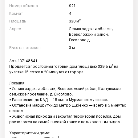
Номер объекта
921
Комнат
4
Площадь
330 м²
Адрес
Ленинградская область,
Всеволожский район,
Ёксолово д.
Высота потолков
3 м
Арт. 137148841
Продается просторный готовый дом площадью 329,5 м² на
участке 15 соток в 20 минутах от города
Локация:
• Ленинградская область, Всеволожский район, Колтушское
сельское поселение, д. Ёксолово.
• Расстояние до КАД — 15 км по Мурманскому шоссе.
• Остановка маршрутки до метро Дыбенко — всего в 5 минутах
пешком.
• Живописная природа и закрытая территория поселка, дом
расположен на самой высокой точке с великолепным видом.
Характеристики дома: